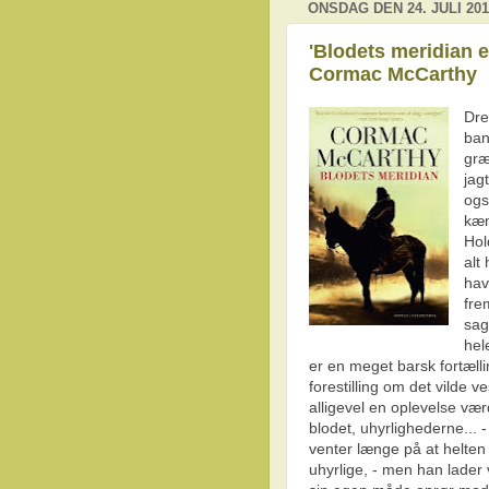
ONSDAG DEN 24. JULI 201
'Blodets meridian e
Cormac McCarthy
Dre
ban
græ
jag
ogs
kæm
Hol
alt
hav
fre
sag
hel
er en meget barsk fortælli
forestilling om det vilde 
alligevel en oplevelse vær
blodet, uhyrlighederne... 
venter længe på at helten 
uhyrlige, - men han lader