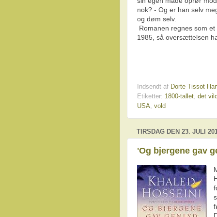
sin egen måde oprør mod
nok? - Og er han selv meg
og døm selv.
Romanen regnes som et af
1985, så oversættelsen ha
Indsendt af
Dorte Tissot Ha
Etiketter:
1800-tallet
,
det vi
USA
,
vold
TIRSDAG DEN 23. JULI 20
'Og bjergene gav g
H
f
s
f
D