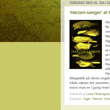
TORSDAG DEN 25. JULI 2
'Harzen-sanger' af 
Ha
får
ro
Nie
ki
mor
at 
af
for
Ha
ef
Ha
tilbageblik på deres ungdom
tråde væves fint sammen, 
mens man er i gang med 
Indsendt af
Lene Hedengra
Etiketter:
fugle
,
Harzen
,
hve