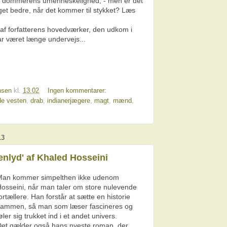
 dommerens umenneskelighed, - men er det
et bedre, når det kommer til stykket? Læs
 forfatterens hovedværker, den udkom i
r været længe undervejs...
nsen
kl.
13.02
Ingen kommentarer:
lde vesten
,
drab
,
indianerjægere
,
magt
,
mænd
,
13
enlyd' af Khaled Hosseini
Man kommer simpelthen ikke udenom
osseini, når man taler om store nulevende
ortællere. Han forstår at sætte en historie
ammen, så man som læser fascineres og
øler sig trukket ind i et andet univers.
et gælder også hans nyeste roman, der