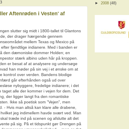
3
►
2008
(48)
ller Aftenrøden i Vesten' af
ngen slutter sig midt i 1800-tallet til Glantons
de, der drager hærgende gennem
nseområdet mellem Texas og Mexico på
t efter fjendtlige indianere. Med i banden er
å den dæmoniske dommer Holden; en
pestor stærk albino uden hår på kroppen.
den er besat af at analysere og undersøge
 hvad han møder på sin vej i et ønske om at
e kontrol over verden. Bandens blodige
mfærd går efterhånden også ud over
esløse nybyggere, fredelige indianere; i det
e taget alle der kommer i vejen for dem. Det
ng, der ligger langt fra den romantiske
vesten. Ikke så poetisk som "Vejen", men
d. - Hvis man altså kan klare alle drabene,
- hvilket jeg indimellem havde svært ved. Man
skal træde ind på scenen og afslutte alt det
 vente på sig. På et tidspunkt gør Drengen på