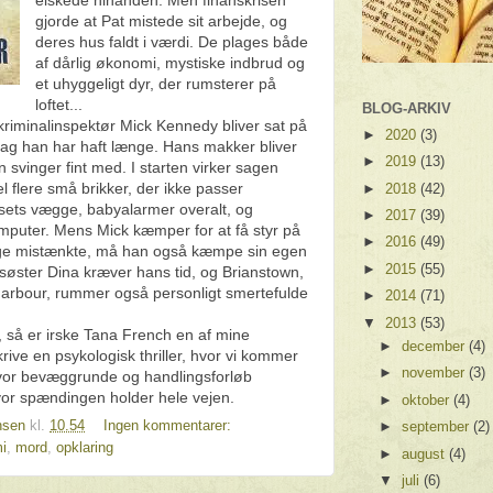
gjorde at Pat mistede sit arbejde, og
deres hus faldt i værdi. De plages både
af dårlig økonomi, mystiske indbrud og
et uhyggeligt dyr, der rumsterer på
loftet...
BLOG-ARKIV
kriminalinspektør Mick Kennedy bliver sat på
►
2020
(3)
sag han har haft længe. Hans makker bliver
►
2019
(13)
svinger fint med. I starten virker sagen
el flere små brikker, der ikke passer
►
2018
(42)
sets vægge, babyalarmer overalt, og
►
2017
(39)
computer. Mens Mick kæmper for at få styr på
►
2016
(49)
ige mistænkte, må han også kæmpe sin egen
►
2015
(55)
øster Dina kræver hans tid, og Brianstown,
Harbour, rummer også personligt smertefulde
►
2014
(71)
▼
2013
(53)
, så er irske Tana French en af mine
►
december
(4)
skrive en psykologisk thriller, hvor vi kommer
►
november
(3)
hvor bevæggrunde og handlingsforløb
or spændingen holder hele vejen.
►
oktober
(4)
nsen
kl.
10.54
Ingen kommentarer:
►
september
(2)
mi
,
mord
,
opklaring
►
august
(4)
▼
juli
(6)