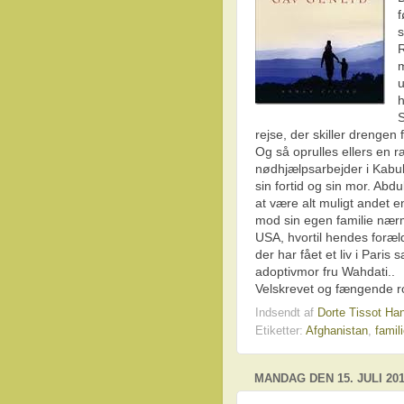
f
s
m
u
h
S
rejse, der skiller drengen f
Og så oprulles ellers en
nødhjælpsarbejder i Kabul 
sin fortid og sin mor. Ab
at være alt muligt andet e
mod sin egen familie nærme
USA, hvortil hendes foræl
der har fået et liv i Par
adoptivmor fru Wahdati..
Velskrevet og fængende r
Indsendt af
Dorte Tissot Ha
Etiketter:
Afghanistan
,
famil
MANDAG DEN 15. JULI 20