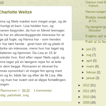
'Gensyn med B
013
French
Charlotte Weitze
'Harzen-sanger'
'Blodets meridi
af Co...
nna og Niels mødes som meget unge, og de
 hurtigt et barn. Lisa hedder hun, og
'Og bjergene g
manen begynder, da hun er blevet teenager.
Hosseini
ls har en altoverskyggende interesse for at
'Englens spil' 
gge på fugle, og Hanna har - som hendes
'Politi' af Jo N
 har lært hende - givet ham tid og plads til
dyrke sin interesse, mens hun har taget sig
►
juni
(7)
 datteren og hjemmet. Da Lisa er 15 år
►
maj
(7)
svinder hun. Kort efter rejser Niels også, og
►
april
(5)
nna tager på en længere rejse for at lede
ter dem begge. Romanen er skrevet fra
►
marts
(6)
nnas synsvinkel i et meget fint sprog med
►
februar
(2)
 og liv; både før og efter de fik Lisa. Alle
►
januar
(3)
og man har svært ved at slippe fortællingen,
bogen.
►
2012
(51)
n Rasmussen
kl.
09.20
1 kommentar:
►
2011
(47)
rdag
,
parforhold
,
sorg
►
2010
(34)
►
2009
(28)