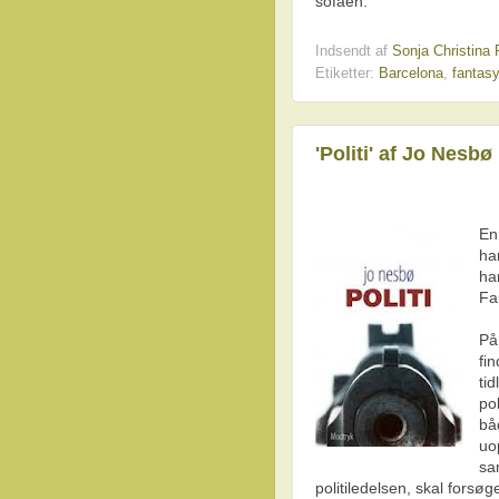
sofaen.
Indsendt af
Sonja Christin
Etiketter:
Barcelona
,
fantasy
'Politi' af Jo Nesbø
En
ha
ha
Fa
På
fi
ti
po
bå
uo
sa
politiledelsen, skal fors