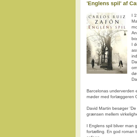
'Englens spil' af C
I 
Ma
mo
And
bo
I 
ass
in
Da
om
dø
Da
Barcelonas underverden er 
møder med forlæggeren Co
David Martin besøger 'De
grænsen mellem virkelighe
I Englens spil bliver man g
fortælling. En god roman ti