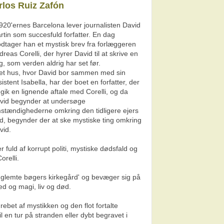
arlos Ruiz Zafón
1920'ernes Barcelona lever journalisten David
rtin som succesfuld forfatter. En dag
dtager han et mystisk brev fra forlæggeren
reas Corelli, der hyrer David til at skrive en
g, som verden aldrig har set før.
det hus, hvor David bor sammen med sin
istent Isabella, har der boet en forfatter, der
dgik en lignende aftale med Corelli, og da
vid begynder at undersøge
stændighederne omkring den tidligere ejers
d, begynder der at ske mystiske ting omkring
vid.
fuld af korrupt politi, mystiske dødsfald og
relli.
 glemte bøgers kirkegård' og bevæger sig på
d og magi, liv og død.
rebet af mystikken og den flot fortalte
l en tur på stranden eller dybt begravet i