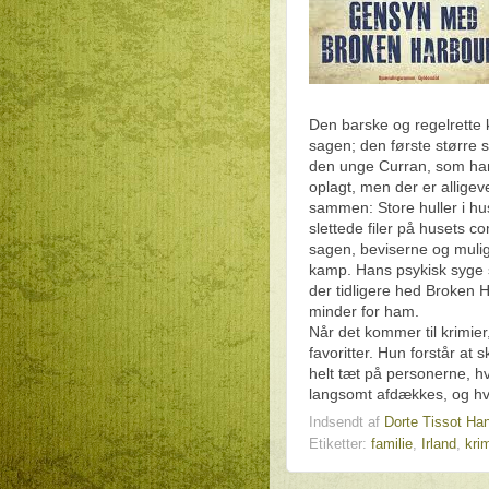
Den barske og regelrette 
sagen; den første større 
den unge Curran, som han 
oplagt, men der er alligev
sammen: Store huller i hu
slettede filer på husets 
sagen, beviserne og mul
kamp. Hans psykisk syge s
der tidligere hed Broken 
minder for ham.
Når det kommer til krimier
favoritter. Hun forstår at 
helt tæt på personerne, 
langsomt afdækkes, og hv
Indsendt af
Dorte Tissot Ha
Etiketter:
familie
,
Irland
,
kri