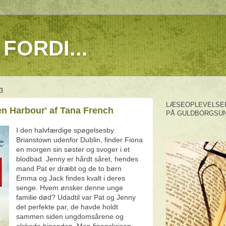
FORDI...
3
LÆSEOPLEVELSER
n Harbour' af Tana French
PÅ GULDBORGSUN
I den halvfærdige spøgelsesby
Brianstown udenfor Dublin, finder Fiona
en morgen sin søster og svoger i et
blodbad. Jenny er hårdt såret, hendes
mand Pat er dræbt og de to børn
Emma og Jack findes kvalt i deres
senge. Hvem ønsker denne unge
familie død? Udadtil var Pat og Jenny
det perfekte par, de havde holdt
sammen siden ungdomsårene og
elskede hinanden. Men finanskrisen