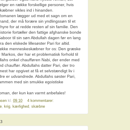
ølger en række forskellige personer, hvis
kæbner vikles ind i hinanden.
Romanen lægger ud med et sagn om en
and, der må forære sin yndlingssøn til et
hyre for at redde resten af sin familie. Den
istorie fortæller den fattige afghanske bonde
aboor til sin søn Abdullah dagen før en lang
ra den elskede lillesøster Pari for altid.
 række menneskeskæbner for os: Den græske
Markos, der har et problematisk forhold til
dullahs onkel chaufføren Nabi, der ender med
nd chauffør. Abdullahs datter Pari, der tro
st har opgivet at få et selvstændigt liv i
dre er udvandrede. Abdullahs søster Pari,
is sammen med sin smukke egoistiske
oman, der kun kan varmt anbefales!
nsen
kl.
09.10
4 kommentarer:
ie
,
krig
,
kærlighed
,
skæbne
13