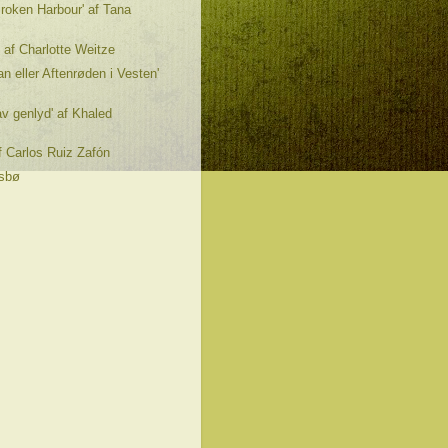
roken Harbour' af Tana
 af Charlotte Weitze
an eller Aftenrøden i Vesten'
av genlyd' af Khaled
af Carlos Ruiz Zafón
esbø