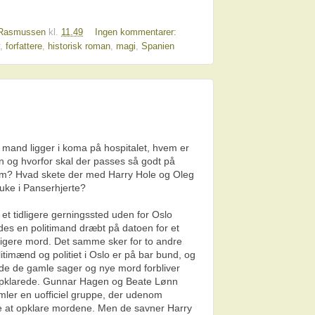
a Rasmussen
kl.
11.49
Ingen kommentarer:
,
forfattere
,
historisk roman
,
magi
,
Spanien
 mand ligger i koma på hospitalet, hvem er
n og hvorfor skal der passes så godt på
m? Hvad skete der med Harry Hole og Oleg
uke i Panserhjerte?
 et tidligere gerningssted uden for Oslo
ndes en politimand dræbt på datoen for et
dligere mord. Det samme sker for to andre
litimænd og politiet i Oslo er på bar bund, og
de de gamle sager og nye mord forbliver
pklarede. Gunnar Hagen og Beate Lønn
mler en uofficiel gruppe, der udenom
øge at opklare mordene. Men de savner Harry